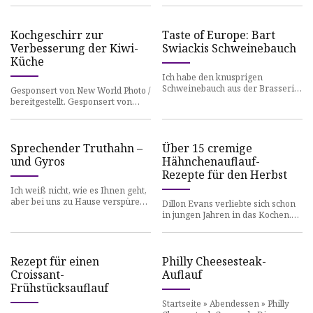
stattdessen tun sollten.
ziemlich offensichtlich
Kochgeschirr zur
Taste of Europe: Bart
Verbesserung der Kiwi-
Swiackis Schweinebauch
Küche
Ich habe den knusprigen
Schweinebauch aus der Brasserie
Gesponsert von New World Photo /
Six in Cambridge verpasst, aber
bereitgestellt. Gesponsert von
das ist nicht nötig Josh Barrie
New World Diesen Artikel teilen
Kiwis werden angesicht
Sprechender Truthahn –
Über 15 cremige
und Gyros
Hähnchenauflauf-
Rezepte für den Herbst
Ich weiß nicht, wie es Ihnen geht,
aber bei uns zu Hause verspüren
Dillon Evans verliebte sich schon
wir ein paar ganz zufällige
in jungen Jahren in das Kochen.
Heißhungerattacken – die
Er erinnert sich an die neuartigen
Erlebnisse, als e
Rezept für einen
Philly Cheesesteak-
Croissant-
Auflauf
Frühstücksauflauf
Startseite » Abendessen » Philly