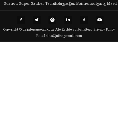
Suzhou Super Sauber Technologie Co., Ltd.
Zhangjiagen Sonnenaufgang Maschin
Copyright © de.jufengmould.com, Alle Rechte vorbehalten.
Privacy Policy
Email
alex@jufengmould.com