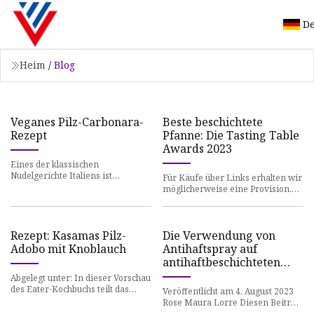
D
Heim
/
Blog
Veganes Pilz-Carbonara-
Beste beschichtete
Rezept
Pfanne: Die Tasting Table
Awards 2023
Eines der klassischen
Nudelgerichte Italiens ist
Für Käufe über Links erhalten wir
Carbonara. Niemand weiß genau,
möglicherweise eine Provision.
wie es entstanden ist, aber man
Antihaftbeschichtete Pfannen sind
geht d
seltsamerweise sehr
Rezept: Kasamas Pilz-
Die Verwendung von
Adobo mit Knoblauch
Antihaftspray auf
antihaftbeschichteten
Pfannen ist eine
Abgelegt unter: In dieser Vorschau
schreckliche Idee. Hier
des Eater-Kochbuchs teilt das
Veröffentlicht am 4. August 2023
preisgekrönte Chicagoer
erfahren Sie, was Sie
Rose Maura Lorre Diesen Beitrag
Restaurant Kasama das Rezept fü
teilen Auf dem Papier klingt es