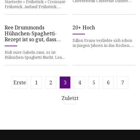
Cheesesteak Casserole Dinner
Startseite » Frühstück » Croissant-
Diese Website kann Affiliate-
Frühstück, Auflauf-Frühstück.
Links und Werbung enthalten,
Diese Website kann Affiliate-
Links und Werbung enthalt
Ree Drummonds
20+ Hoch
Hühnchen-Spaghetti-
Rezept ist so gut, dass
Dillon Evans verliebte sich schon
Fans sagen, es sei ihr
in jungen Jahren in das Kochen.
ultimatives
Er erinnert sich an die neuartigen
Holt eure Gabeln raus, es ist
Erlebnisse, als e
Wohlfühlessen
Hühnchen-Spaghetti-Nacht. Leah
Goggins ist Digital Fellow für
EatingWell. Sie lebt in B
Erste
1
2
3
4
5
6
7
Zuletzt