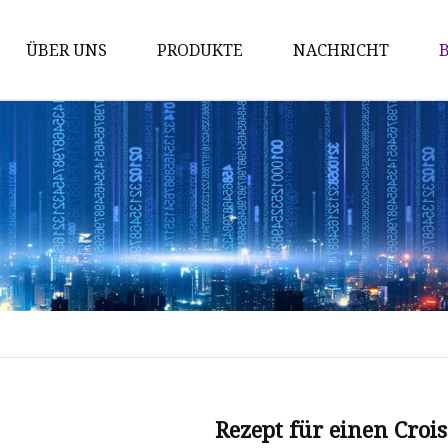
ÜBER UNS
PRODUKTE
NACHRICHT
Wok
Bratpfannen
Kasserolle
Topf
Kochset
Rezept für einen Croi