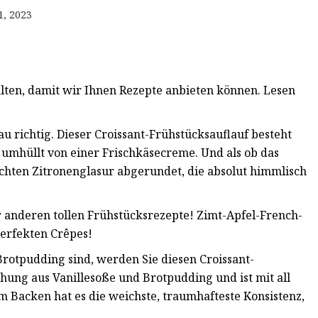
1, 2023
lten, damit wir Ihnen Rezepte anbieten können. Lesen
au richtig. Dieser Croissant-Frühstücksauflauf besteht
s umhüllt von einer Frischkäsecreme. Und als ob das
chten Zitronenglasur abgerundet, die absolut himmlisch
r anderen tollen Frühstücksrezepte! Zimt-Apfel-French-
perfekten Crêpes!
Brotpudding sind, werden Sie diesen Croissant-
chung aus Vanillesoße und Brotpudding und ist mit all
m Backen hat es die weichste, traumhafteste Konsistenz,