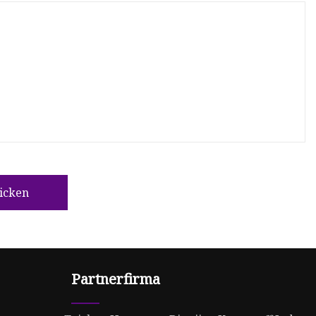
icken
Partnerfirma