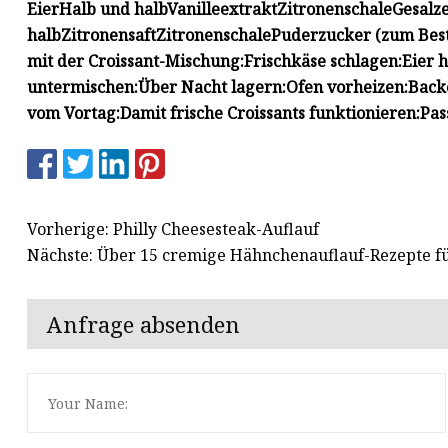
Eier
Halb und halb
Vanilleextrakt
Zitronenschale
Gesalz
halb
Zitronensaft
Zitronenschale
Puderzucker (zum Bes
mit der Croissant-Mischung:
Frischkäse schlagen:
Eier 
untermischen:
Über Nacht lagern:
Ofen vorheizen:
Back
vom Vortag:
Damit frische Croissants funktionieren:
Pas
Vorherige: Philly Cheesesteak-Auflauf
Nächste: Über 15 cremige Hähnchenauflauf-Rezepte f
Anfrage absenden