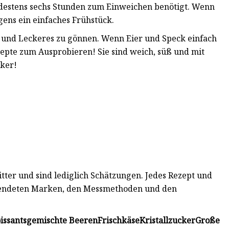
destens sechs Stunden zum Einweichen benötigt. Wenn
gens ein einfaches Frühstück.
es und Leckeres zu gönnen. Wenn Eier und Speck einfach
ezepte zum Ausprobieren! Sie sind weich, süß und mit
cker!
ter und sind lediglich Schätzungen. Jedes Rezept und
rwendeten Marken, den Messmethoden und den
issants
gemischte Beeren
Frischkäse
Kristallzucker
Große