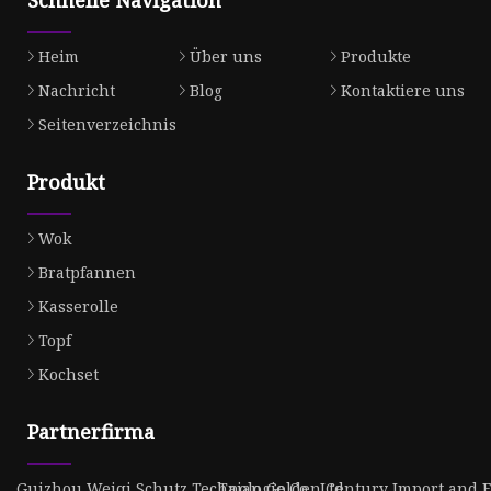
Heim
Über uns
Produkte
Nachricht
Blog
Kontaktiere uns
Seitenverzeichnis
Produkt
Wok
Bratpfannen
Kasserolle
Topf
Kochset
Partnerfirma
Guizhou Weiqi Schutz Technologie Co., Ltd
Taian Golden Century Import and Ex